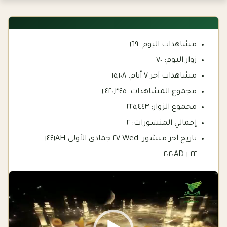
مشاهدات اليوم:
١٦٩
زوار اليوم:
٧٠
مشاهدات آخر ٧ أيام:
١٥,١٠٨
مجموع المشاهدات:
١,٤٢٠,٣٤٥
مجموع الزوار:
٢٢٥,٤٤٣
إجمالي المنشورات:
٢
تاريخ آخر منشور:
Wed ٢٧ جمادى الأولى ١٤٤١AH
٢٢-١-٢٠٢٠AD
Video
Player