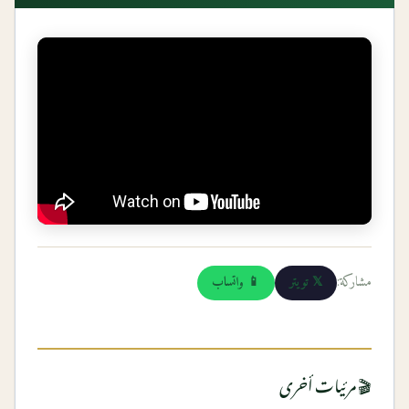
مشاركة:
𝕏 تويتر
📱 واتساب
🎬 مرئيات أخرى