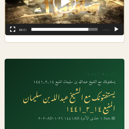
٥٥:٤١
٠٠:٠٠
الرئيسية
‹
المرئيات
‹
يستفتونك مع الشيخ عبدالله بن سليمان المنيع ١٤_٢_١٤٤١
يستفتونك مع الشيخ عبدالله بن سليمان
المنيع ١٤_٢_١٤٤١
📅 Sun ١ جمادى الآخرة ١٤٤١AH ٢٦-١-٢٠٢٠AD