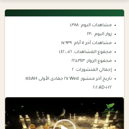
مشاهدات اليوم:
١,٣٨٨
زوار اليوم:
٢٣٠
مشاهدات آخر ٧ أيام:
١٧,٩٣٩
مجموع المشاهدات:
١,٤٢٠,٠٥٦
مجموع الزوار:
٢٢٥,٣٤٣
إجمالي المنشورات:
٢
تاريخ آخر منشور:
Wed ٢٧ جمادى الأولى ١٤٤١AH
٢٢-١-٢٠٢٠AD
Video
Player