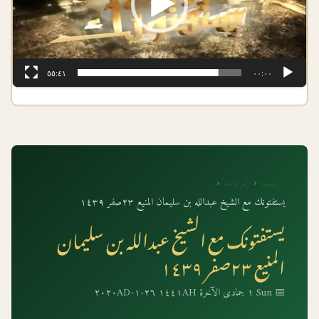
٥٥:٤١
٠٠:٠٠
الرئيسية
‹
المرئيات
‹
يستفتونك مع الشيخ عبدالله بن سليمان المنيع ٢٣صفر ١٤٣٩
يستفتونك مع الشيخ عبدالله بن سليمان
المنيع ٢٣صفر ١٤٣٩
📅 Sun ١ جمادى الآخرة ١٤٤١AH ٢٦-١-٢٠٢٠AD