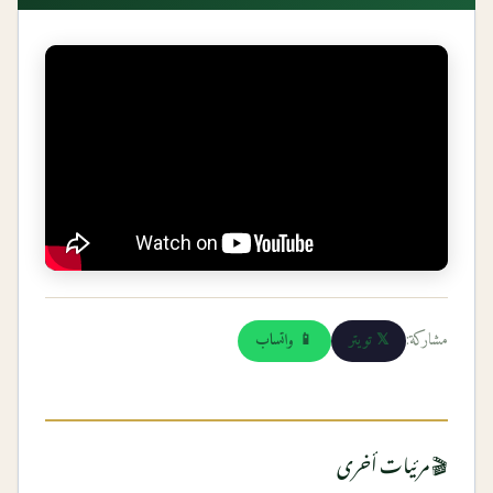
مشاركة:
𝕏 تويتر
📱 واتساب
🎬 مرئيات أخرى