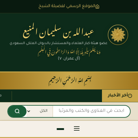
الموقع الرسمي لفضيلة الشيخ
عبدالله بن سليمان المنيع
عضو هيئة كبار العلماء والمستشار بالديوان الملكي السعودي
وَمَا يَعْلَمُ تَأْوِيلَهُ إِلَّا اللَّهُ وَالرَّاسِخُونَ فِي الْعِلْمِ
(آل عمران: ٧)
بِسْمِ اللَّهِ الرَّحْمَنِ الرَّحِيمِ
آخر الأخبار