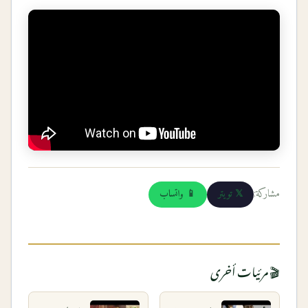
مشاركة:
𝕏 تويتر
📱 واتساب
🎬 مرئيات أخرى