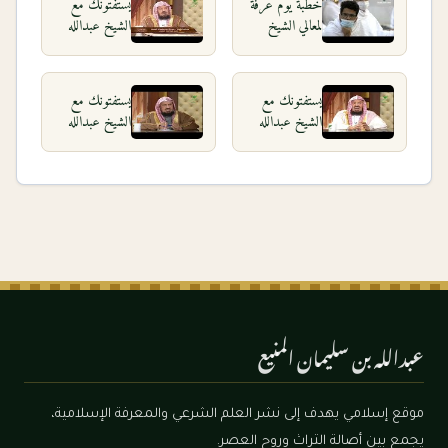
خطبة يوم عرفة
يستفتونك مع
لمعالي الشيخ
الشيخ عبدالله
عبدالله المنيع
المنيع
١٤٤١هـ من
٢٧_١_١٤٤٠
مسجد نمرة
يستفتونك مع
يستفتونك مع
الشيخ عبدالله
الشيخ عبدالله
المنيع
المنيع
٢٣_٤_١٤٤٠
١٣_٨_١٤٣٩
عبدالله بن سليمان المنيع
موقع إسلامي يهدف إلى نشر العلم الشرعي والمعرفة الإسلامية،
يجمع بين أصالة التراث وروح العصر.