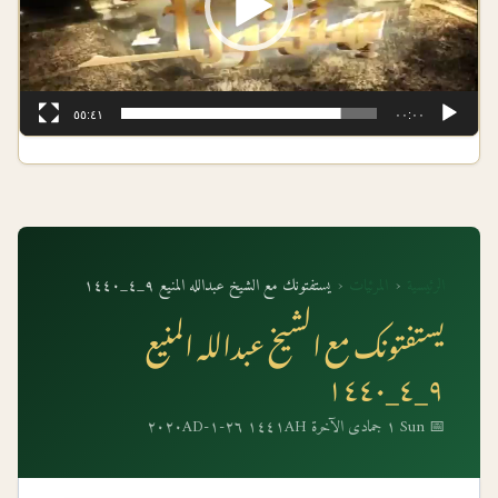
٥٥:٤١
٠٠:٠٠
الرئيسية
‹
المرئيات
‹
يستفتونك مع الشيخ عبدالله المنيع ٩_٤_١٤٤٠
يستفتونك مع الشيخ عبدالله المنيع
٩_٤_١٤٤٠
📅 Sun ١ جمادى الآخرة ١٤٤١AH ٢٦-١-٢٠٢٠AD