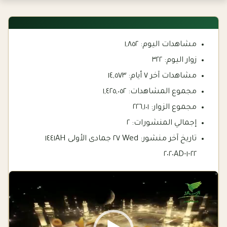
مشاهدات اليوم:
١,٨٥٢
زوار اليوم:
٣٢٢
مشاهدات آخر ٧ أيام:
١٤,٥٧٣
مجموع المشاهدات:
١,٤٢٥,٠٥٢
مجموع الزوار:
٢٢٦,١٠١
إجمالي المنشورات:
٢
تاريخ آخر منشور:
Wed ٢٧ جمادى الأولى ١٤٤١AH
٢٢-١-٢٠٢٠AD
Video
Player