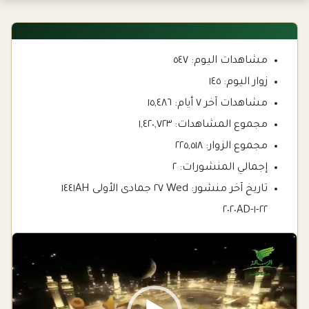
مشاهدات اليوم:
٥٤٧
زوار اليوم:
١٤٥
مشاهدات آخر ٧ أيام:
١٥,٤٨٦
مجموع المشاهدات:
١,٤٢٠,٧٢٣
مجموع الزوار:
٢٢٥,٥١٨
إجمالي المنشورات:
٢
تاريخ آخر منشور:
Wed ٢٧ جمادى الأولى ١٤٤١AH
٢٢-١-٢٠٢٠AD
Video
Player