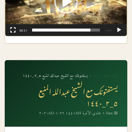
٥٥:٤١
٠٠:٠٠
الرئيسية
‹
المرئيات
‹
يستفتونك مع الشيخ عبدالله المنيع ٥_٢_١٤٤٠
يستفتونك مع الشيخ عبدالله المنيع
٥_٢_١٤٤٠
📅 Sun ١ جمادى الآخرة ١٤٤١AH ٢٦-١-٢٠٢٠AD