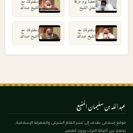
خطبة يوم عرفة
يستفتونك مع
لمعالي الشيخ
الشيخ عبدالله
عبدالله المنيع
المنيع
١٤٤١هـ من
٢٧_١_١٤٤٠
مسجد نمرة
يستفتونك مع
يستفتونك مع
الشيخ عبدالله
الشيخ عبدالله
المنيع
المنيع
٢٣_٤_١٤٤٠
١٣_٨_١٤٣٩
عبدالله بن سليمان المنيع
موقع إسلامي يهدف إلى نشر العلم الشرعي والمعرفة الإسلامية،
يجمع بين أصالة التراث وروح العصر.