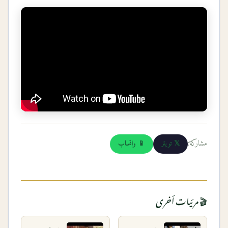
مشاركة:
𝕏 تويتر
📱 واتساب
🎬 مرئيات أخرى