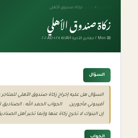
الرئيسية
‹
الفتاوى
‹
زكاة صندوق الأهلي
زكاة صندوق الأهلي
📅 Mon ٢ جمادى الآخرة ١٤٤١AH ٢٧-١-٢٠٢٠AD
السؤال
السؤال هل عليه إخراج زكاة صندوق الأهلي للمتاجر با
أفيدوني مأجورين. الجواب الحمد الله : الصناديق ال
إن البنوك لا تخرج زكاة عنها وإنما تخبر أهل الصنادي
الجواب