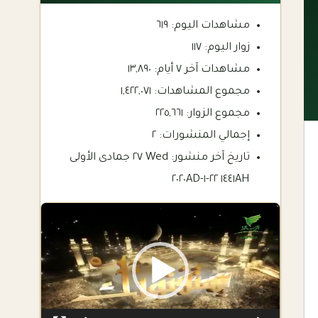
مشاهدات اليوم:
٦١٩
زوار اليوم:
١١٧
مشاهدات آخر ٧ أيام:
١٣,٨٩٠
مجموع المشاهدات:
١,٤٢٢,٠٧١
مجموع الزوار:
٢٢٥,٦٦١
إجمالي المنشورات:
٢
تاريخ آخر منشور:
Wed ٢٧ جمادى الأولى
١٤٤١AH ٢٢-١-٢٠٢٠AD
Video
Player