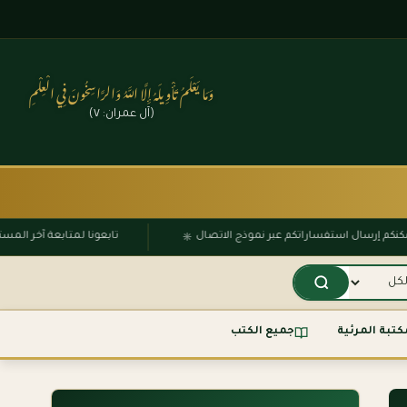
وَمَا يَعْلَمُ تَأْوِيلَهُ إِلَّا اللَّهُ وَالرَّاسِخُونَ فِي الْعِلْمِ
(آل عمران: ٧)
۞
يمكنكم إرسال استفساراتكم عبر نموذج الاتصال
تابعونا لمتابعة آخر ا
كتبة المرئية
جميع الكتب