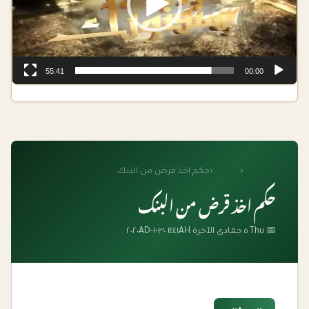
55:41
00:00
الرئيسية
‹
الفتاوى
‹
حكم اخذ قرض من البنك
حكم اخذ قرض من البنك
📅 Thu ٥ جمادى الآخرة ١٤٤١AH ٣٠-١-٢٠٢٠AD