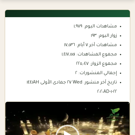
مشاهدات اليوم:
١,٩٧٩
زوار اليوم:
١٩٣
مشاهدات آخر ٧ أيام:
١٧,٥٣٦
مجموع المشاهدات:
١,٤١٧,٥٥١
مجموع الزوار:
٢٢٥,٠٤٧
إجمالي المنشورات:
٢
تاريخ آخر منشور:
Wed ٢٧ جمادى الأولى ١٤٤١AH
٢٢-١-٢٠٢٠AD
Video
Player