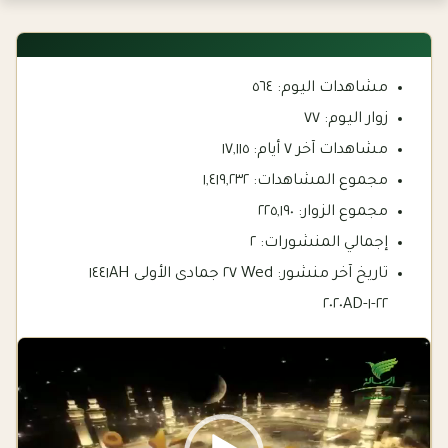
مشاهدات اليوم:
٥٦٤
زوار اليوم:
٧٧
مشاهدات آخر ٧ أيام:
١٧,١١٥
مجموع المشاهدات:
١,٤١٩,٢٣٢
مجموع الزوار:
٢٢٥,١٩٠
إجمالي المنشورات:
٢
تاريخ آخر منشور:
Wed ٢٧ جمادى الأولى ١٤٤١AH
٢٢-١-٢٠٢٠AD
Video
Player