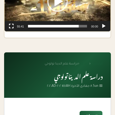
55:41
00:00
الرئيسية
‹
الفتاوى
‹
دراسة علم الدينا تولوجي
دراسة علم الدينا تولوجي
📅 Sun ٨ جمادى الآخرة ١٤٤١AH ٢-٢-٢٠٢٠AD