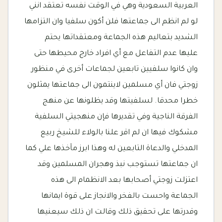
العربية السعودية وهي في الوقت نفسه تعتقد انني
لو لم انظم الى جماعتها فلن أكون سلفيا وان التزامها
الشديد بتعاليم هذه الجماعة ومعتقداتها يحتم
عليها عدم التفاعل مع أي افراد خارج محيطها حتى
وان كانوا سلفيين تابعين لجماعات أخرى في منظور
زوجتي فان أي مسلمين لاينتمون الى جماعتها يمثلون
خطرا محدقا. لسلفيتها وقد يظلونها عن منهج
الفرقة الناجية وفي تقديرها فإن منهجيتي السلفية
مشكوك فيها ان لم اقر علنا بالولاء للشيخ ربيع
المدخلي والدعاة التابعين له وهذا ابرز مآخذها علي كما
ان جماعتها تستوجب نبذ وهجران المسلمين وقد
اعتزلت زوجتي أصحابها بعد الانظمام الى هذه
الجماعة واحست بالفخر والانجاز على قوة ايمانها
وقدرتها على تحقيق ذلك وقالت ان ذلك سيعنيها