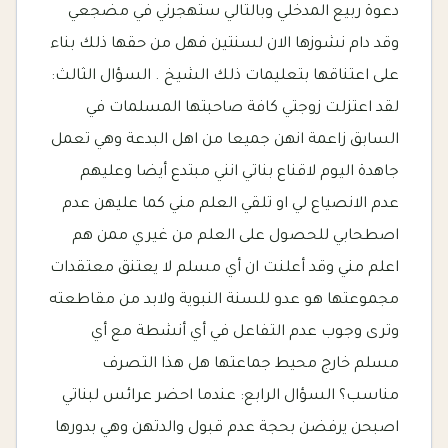
دعوة ربيع المدخلي وبالتالي ستهجرني في مضجعي
وقد دام نشوزها الان لسنتين فهل من حقها ذلك بناء
على اعتناقها بتعليمات ذلك الشيخ . السؤال الثالث:
لقد اعتزلت زوجتي كافة صاحبتها المسلمات في
السابق زاعمة انهن جميعا من اهل البدعة وهي تعمل
جاهدة اليوم لاقناع بناتي انني مبتدع أيضا وعليهم
عدم الانصياع لي او تلقي العلم مني كما عليهن عدم
اصطحابي للحصول على العلم من غيري ممن هم
اعلم مني وقد أعلنت ان أي مسلم لا يعتنق معتقدات
مجموعتها هو عدو للسنة النبوية ولابد من مقاطعته
وترى وجوب عدم التفاعل في أي أنشطة مع أي
مسلم خارج محيط جماعتها هل هذا التصرف
مناسب؟ السؤال الرابع: عندما احضر عرائس لبناتي
اصبحن يرفضن بحجة عدم قبول والدتهن وهي بدورها