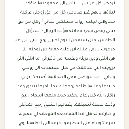
ترفض كل عريس لا ينتمي الي مجموعتها وتؤكد
لبناتها بانهم غير صالحين خل من حق زوجتي عرقلة
محاولاتي لجلب ازواجا مسلمين لبناتي؟ وهل من حق
بناتي رفض مجرد مقابلة هؤلاء الرجال؟ السؤال
الخامس: قبل سنة من اليوم اخبرني زوج ابنتي انني غير
مرغوب بي في منزله لان عليه حماية دين زوجته التي
هي ابنتي ودين ذريته ونفسه من تاثيراتي اما ابنتي التي
تزوجته التي ساهمت في نقل معتقداته الى زوجتي
وبناتي – فلا تتواصل معي البتة لانها أصبحت تراني
مبتدعا وعليها طاعة زوجها عندما يامرها بنبذي وقد
رزقني الله قبل عام بحفيد جديد منهما اسماه ربيع
وذلك لشدة تشبتهما بتعاليم الشيخ ربيع المدخلي
واكبارهم له هل هذا المقاطعة الموجهة لي مقبولة
شرعا؟ وبناء على المضرة والفرقة التي ادخلهما زوج