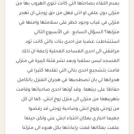
بعدم اللقاء بصاحتها التي كانت تنوي الهروب بها من
منزلي دون علمي او اذني فهل من حق زوجتي ان تهجر
منزلي في غياب وجود خطر على سلامتها وامنها في
منزلها؟ السؤال السابع : في الأسبوع التالي
استشاطت غضبا من احدى بنات يالتي كانت تود
مرافقتي الي احدى المساجد المحلية زاعمة ان ذلك
المسجد ليس سلفيا وبعد نشر فتنة كبيرة في منزلي
قامت بتشجيع احدى بناتي التي تقلدها كثيرا في
هجرانها لي بان تصطحبها في هجران المنزل بالكامل
حفاظا على دينهما. وقد آوتها احدى صاحباتها وقامت
بتهريبهما من منزلي الى منزل زوج ابنتي. كما ان كل
من زوجتي وزوج ابنتي وصاحبة زوجتي قد رفضوا
جميعا اخباري بمكان اختباء ابنتي عني ولكن حينما
علمت بمكانها قمت بإعادتها بكل هدوء الى منزلنا