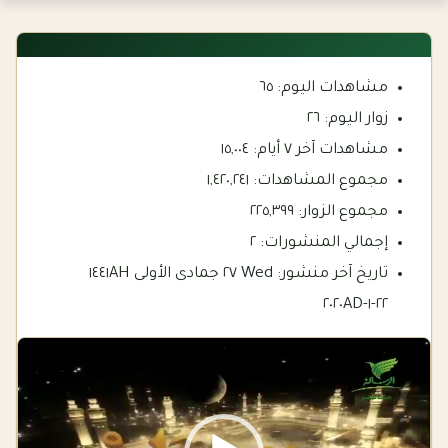
مشاهدات اليوم:
٦٥
زوار اليوم:
٢٦
مشاهدات آخر ٧ أيام:
١٥,٠٠٤
مجموع المشاهدات:
١,٤٢٠,٢٤١
مجموع الزوار:
٢٢٥,٣٩٩
إجمالي المنشورات:
٢
تاريخ آخر منشور:
Wed ٢٧ جمادى الأولى ١٤٤١AH
٢٢-١-٢٠٢٠AD
Video
Player