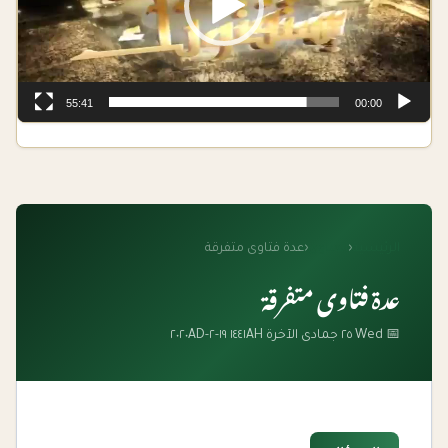
55:41
00:00
الرئيسية
‹
الفتاوى
‹
عدة فتاوى متفرقة
عدة فتاوى متفرقة
📅 Wed ٢٥ جمادى الآخرة ١٤٤١AH ١٩-٢-٢٠٢٠AD