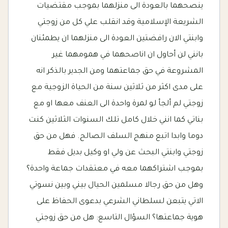
ينصحهما بالعودة الى منزلهما بموجب مقتضيات
الشريعة الإسلامية وقد انقلب علي كل من زوجتي
وابنتي الان رافضتين العودة الى منزلهما ان يطمئنان
بانني لن أحاول ان اناصحهما في همومهما غير
المشروعة في حق جماعتهما ومن الجدير بالذكر انه
على مدى اكثر من ثلاثين سنة من الحياة الزوجية مع
زوجتي لم ألجأ لو لمرة واحدة الى العنف معها او مع
بناتي كما انني خلال كامل تلك السنوات الثلاثين كنت
دوما وابدا اتبع منهج السلف الصالح. فهل من حق
زوجتي وابنتي البحث عن ولي او وكيل بديل فقط
بموجب اشتراكهما معه في معتقدات جماعة واحدة؟
وهل من حق رجالا مسلمين الحيال بيني وبين نسوتي
الاتي يتبعن لسلطاني الشرعي بدعوى الحفاظ على
هوية جماعتها؟ السؤال التاسع: هل من حق زوجتي