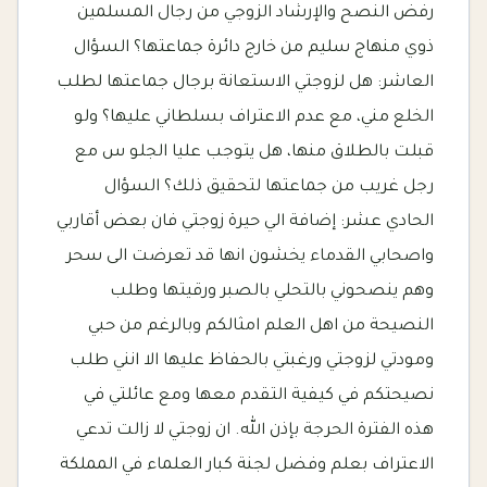
رفض النصح والإرشاد الزوجي من رجال المسلمين
ذوي منهاج سليم من خارج دائرة جماعتها؟ السؤال
العاشر: هل لزوجتي الاستعانة برجال جماعتها لطلب
الخلع مني، مع عدم الاعتراف بسلطاني عليها؟ ولو
قبلت بالطلاق منها، هل يتوجب عليا الجلو س مع
رجل غريب من جماعتها لتحقيق ذلك؟ السؤال
الحادي عشر: إضافة الي حيرة زوجتي فان بعض أقاربي
واصحابي القدماء يخشون انها قد تعرضت الى سحر
وهم ينصحوني بالتحلي بالصبر ورقيتها وطلب
النصيحة من اهل العلم امثالكم وبالرغم من حبي
ومودتي لزوجتي ورغبتي بالحفاظ عليها الا انني طلب
نصيحتكم في كيفية التقدم معها ومع عائلتي في
هذه الفترة الحرجة بإذن الله. ان زوجتي لا زالت تدعي
الاعتراف بعلم وفضل لجنة كبار العلماء في المملكة