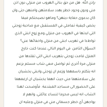
بإذن الله. هل من حق بناتي الهروب من منزلي دون اذن
مني ودون وجود خطر يهدد سلامتهن وامنهن حتى وان
كان بدعوى حماية دينهن؟ وماهو نصيحتكم فيما
يخص كيفية تعاملي في المستقبل مع صاحبة زوجتي
التي ايدتها في الهروب من منزلي ومع زوج ابنتي الذي
تواطءا في تهريب ابنتي من منزلي واخفائها عني؟
السؤال الثامن: في اليوم التالي عندما كنت خارج
المنزل قامت زوجتي بتهريب ابنتي التي تقلدها من
منزلي مرة أخرى ثم تواصل معي شاب مسلم يزعم
انه يتكلم باسمهما وزعم ان زوجتي وابنتي يخشيان
على سلامتهما مني حيث انهما يخشيان ان ارغمهما
على الحضور الى مساجد المبتدعة. فأوضحت لهذا
الشاب انه ليس محرما لنساء عائلتي، وانهم لا
يواجهن أي خطر جسماني مني في منزلي وعليه ان