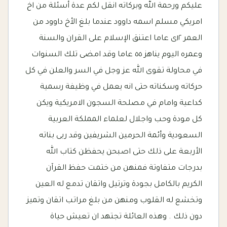
عليكم ورحمة الله وبركاته انقل لكم عدة أسئلة من اخ
امريكي مسلم اسمه داوود عندما بلغ الأخ داوود من
العمر ١٢ى عاما اعتنق الإسلام على القران والسنة
وعمره اليوم يناهز ٥٥ عاما وقد امضى تلك السنوات
في محاولة تقوى الله عز وجل في السر والعلن في كل
حركاته وسكناته حتى انه يعمل في وظيفة رسمية
كداعية وامام في مصلحة السجون الامريكية ويكن
كل مودة وحب واجلال لعلماء المملكة العربية
السعودية وأئمة الحرمين الشريفين وقد ربى بناته
الأربعة على ذلك حتى اصبحن يحفظن كتاب الله
بدرجات متفاوتة فمنهن من ختمت حفظ القرآن
الكريم بالكامل بجودة وترتيل واتقان تدمع له العين
وتخشع له القلوب ومنهن من بلغ مراتب اتقان وتميز
دون ذلك . وهذه العائلة تجتهد ان تعيش حياة