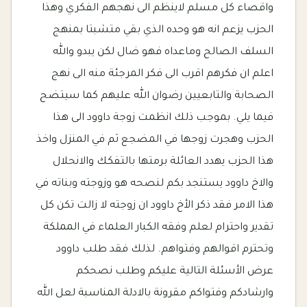
واقصاء كل مسلم لاينظم الى نهجهم الفكري وهذا
الحزب يزعم انه هو وحده الذي بقي متشبتا بمنهج
السلف الصالح وماعداه فهو ضال لكن يبدو والله
اعلم ان فكرهم اقرب الى فكر المرجئة منه الى نهج
الصحابة والتابعيين رضوان الله عليهم كما سيتضح
فيما يلي. بموجب ذلك انظمت زوجة داوود الى هذا
الحزب وهجرت زوجها في المضجع ثم في المنزل واخذ
هذا الحزب يهدد العائلة برمتها بالتفكك والانحلال
والاخ داوود يستنجد بكم لنصحه هو وزوجته وبناته في
هذا الامر فقد ذكر الأخ داوود ان زوجته لا زالت تكن كل
تقدير واحترام لعلم وفقه الكبار العلماء في المملكة
وتحترم اقوالهم وفتواهم. لذلك فقد طلب داوود
عرض الأسئلة التالية عليكم وطلب نصحكم
وارشادكم وفتواكم مقرونة بالادلة المناسبة لعل الله