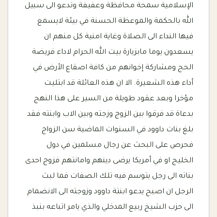
الإسلامية سمحة محافظة وعفيفة وتدعو الى سبيل
الله بالحكمة والموعظة الحسنة في بيئة لايسمع
فيها النداء الى الصلاة وغاية امنية كل منهم ان
يسعدون يوما مابزيارة بيت الله الحرام لاداء فريضة
الحج ومشاركة إخوانهم من كافة اصقاع الأرض في
أداء هذه الشعيرة. الا ان هذه العائلة قد ابتليت
مؤخرا وبعد عقود طويلة من السير على هذا النهج
بدعاة قد فرقوا بين الزوج وزجته وبين الاب وابنته فقد
بلغ بنات داوود في السنوات الماضية سن الزواج
فحرص على البحث عن رجال مسلمين في دول
الخليج او في أمريكا يرضى دينهم وامانتهم فزوج احدى
بناته الى رجل يتوسم فيه تلك الصفات فما لبث
الرجل ان اصبح يدعو ابنتة داوود وزوجته الى الانضمام
الى حزب الشيخ ربيع المدخلي والذي يامر اتباعه بنبذ