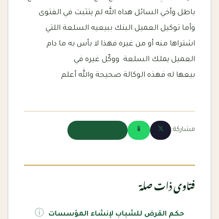
باطل وأخي السائل هداه الله لم يتثبت في الفتوى
وأما توكيل العميل البنك ببيعيه السلعة اللتي
اشتراها منه أو من غيره فهذا لا بأس به ما دام
العميل يملك السلعة ووكّل غيره في
بيعها له فهذه الوكالة صحيحة والله أعلم
مشاركة:
𝕏
📱
🔗 نسخ الرابط
فتاوى ذات صلة
ⓘ
حكم القرض للشباب لإنشاء المؤسسات