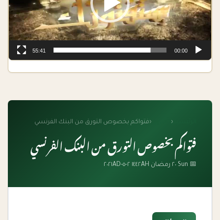
55:41
00:00
الرئيسية
‹
الفتاوى
‹
فتواكم بخصوص التورق من البنك الفرنسي
فتواكم بخصوص التورق من البنك الفرنسي
📅 Sun ٢٠ رمضان ١٤٤٢AH ٢-٥-٢٠٢١AD