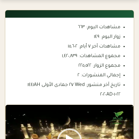
مشاهدات اليوم:
٦٦٣
زوار اليوم:
١٤٩
مشاهدات آخر ٧ أيام:
١٥,٦٠٢
مجموع المشاهدات:
١,٤٢٠,٨٣٩
مجموع الزوار:
٢٢٥,٥٢٢
إجمالي المنشورات:
٢
تاريخ آخر منشور:
Wed ٢٧ جمادى الأولى ١٤٤١AH
٢٢-١-٢٠٢٠AD
Video
Player