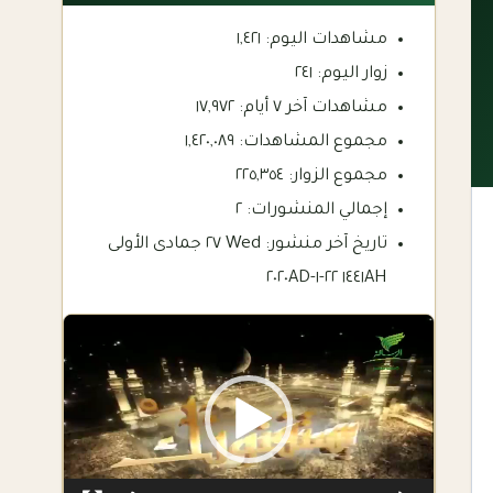
مشاهدات اليوم:
١,٤٢١
زوار اليوم:
٢٤١
مشاهدات آخر ٧ أيام:
١٧,٩٧٢
مجموع المشاهدات:
١,٤٢٠,٠٨٩
مجموع الزوار:
٢٢٥,٣٥٤
إجمالي المنشورات:
٢
تاريخ آخر منشور:
Wed ٢٧ جمادى الأولى
١٤٤١AH ٢٢-١-٢٠٢٠AD
Video
Player