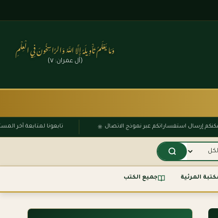
وَمَا يَعْلَمُ تَأْوِيلَهُ إِلَّا اللَّهُ وَالرَّاسِخُونَ فِي الْعِلْمِ
(آل عمران: ٧)
۞
يمكنكم إرسال استفساراتكم عبر نموذج الاتصال
تابعونا لمتابعة آخر 
كتبة المرئية
جميع الكتب