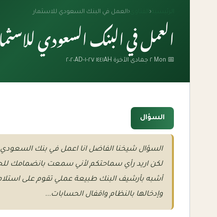
الرئيسية
‹
الفتاوى
‹
العمل في البنك السعودي للاسثمار
العمل في البنك السعودي للاسثما
📅 Mon ٢ جمادى الآخرة ١٤٤١AH ٢٧-١-٢٠٢٠AD
السؤال
السؤال شيخنا الفاضل انا اعمل في بنك السعودي ل
لكن اريد رأي سماحتكم لأني سمعت بانضمامك للجن
أشبه بأرشيف البنك طبيعة عملي تقوم على استلام
وإدخالها بالنظام واقفال الحسابات...