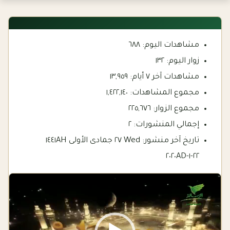
مشاهدات اليوم:
٦٨٨
زوار اليوم:
١٣٢
مشاهدات آخر ٧ أيام:
١٣,٩٥٩
مجموع المشاهدات:
١,٤٢٢,١٤٠
مجموع الزوار:
٢٢٥,٦٧٦
إجمالي المنشورات:
٢
تاريخ آخر منشور:
Wed ٢٧ جمادى الأولى ١٤٤١AH
٢٢-١-٢٠٢٠AD
Video
Player