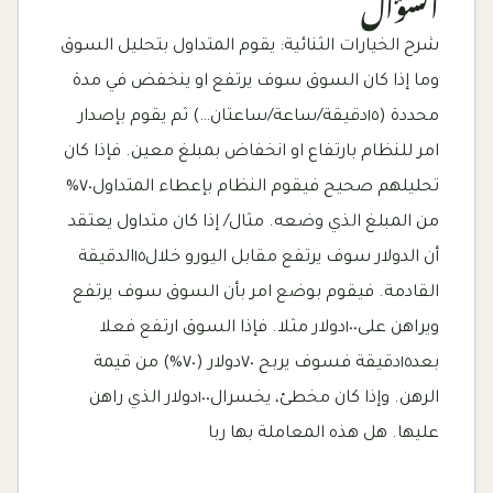
السؤال
شرح الخيارات الثنائية: يقوم المتداول بتحليل السوق
وما إذا كان السوق سوف يرتفع او ينخفض في مدة
محددة (١٥دقيقة/ساعة/ساعتان…) ثم يقوم بإصدار
امر للنظام بارتفاع او انخفاض بمبلغ معين. فإذا كان
تحليلهم صحيح فيقوم النظام بإعطاء المتداول٧٠%
من المبلغ الذي وضعه. مثال/ إذا كان متداول يعتقد
أن الدولار سوف يرتفع مقابل اليورو خلال١٥الدقيقة
القادمة. فيقوم بوضع امر بأن السوق سوف يرتفع
ويراهن على١٠٠دولار مثلا. فإذا السوق ارتفع فعلا
بعد١٥دقيقة فسوف يربح ٧٠دولار (٧٠%) من قيمة
الرهن. وإذا كان مخطئ، يخسرال١٠٠دولار الذي راهن
عليها. هل هذه المعاملة بها ربا