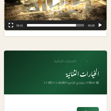
55:41
00:00
الرئيسية
‹
الفتاوى
‹
الخيارات الثنائية
الخيارات الثنائية
📅 Mon ١٦ جمادى الآخرة ١٤٤١AH ١٠-٢-٢٠٢٠AD