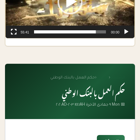
55:41
00:00
الرئيسية
‹
الفتاوى
‹
حكم العمل بالبنك الوطني
حكم العمل بالبنك الوطني
📅 Mon ٩ جمادى الآخرة ١٤٤١AH ٣-٢-٢٠٢٠AD