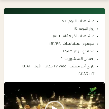
مشاهدات اليوم:
٥٢٢
زوار اليوم:
١٤٠
مشاهدات آخر ٧ أيام:
١٥,٤٦١
مجموع المشاهدات:
١,٤٢٠,٦٩٨
مجموع الزوار:
٢٢٥,٥١٣
إجمالي المنشورات:
٢
تاريخ آخر منشور:
Wed ٢٧ جمادى الأولى ١٤٤١AH
٢٢-١-٢٠٢٠AD
Video
Player