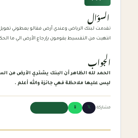
السؤال
انتهيت من التقسيط يقومون بإرجاع الأرض الي ما الحك
الجواب
الحمد لله الظاهر أن البنك يشتري الأرض من السا
ليس عليها ملاحظة فهي جائزة والله أعلم .
مشاركة:
𝕏
📱
🔗 نسخ الرابط