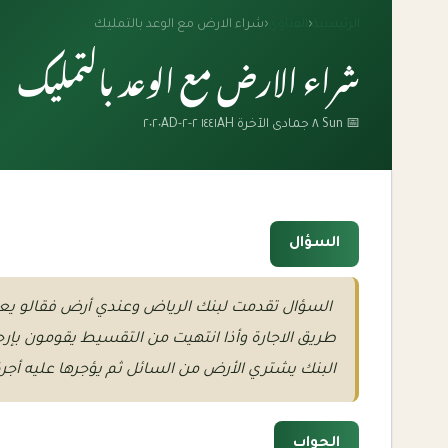
الرئيسية
‹
الفتاوى
‹
شراء الارض مع الوعد بالتمليك
شراء الارض مع الوعد بالتمليك
📅 Sun ٨ جمادى الآخرة ١٤٤١AH ٢-٢-٢٠٢٠AD
السؤال
طريق الاجارة وأذا انتهيت من التقسيط يقومون بإرج
البنك يشتري الأرض من السائل ثم يؤجرها عليه أجر
الجواب