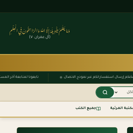
وَمَا يَعْلَمُ تَأْوِيلَهُ إِلَّا اللَّهُ وَالرَّاسِخُونَ فِي الْعِلْمِ
(آل عمران: ٧)
۞
يمكنكم إرسال استفساراتكم عبر نموذج الاتصال
تابعونا لمتابعة آخر ا
كتبة المرئية
جميع الكتب