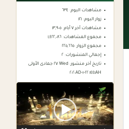
مشاهدات اليوم:
٦٣٤
زوار اليوم:
١٢١
مشاهدات آخر ٧ أيام:
١٣,٩٠٥
مجموع المشاهدات:
١,٤٢٢,٠٨٦
مجموع الزوار:
٢٢٥,٦٦٥
إجمالي المنشورات:
٢
تاريخ آخر منشور:
Wed ٢٧ جمادى الأولى
١٤٤١AH ٢٢-١-٢٠٢٠AD
Video
Player