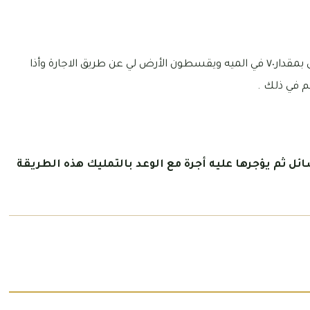
تقدمت لبنك الرياض وعندي أرض فقالو يعطوني تمويل بمقدار٧٠ في الميه ويقسطون الأرض لي عن طريق الاجارة وأذا
م في ذلك .
ئل ثم يؤجرها عليه أجرة مع الوعد بالتمليك هذه الطريقة