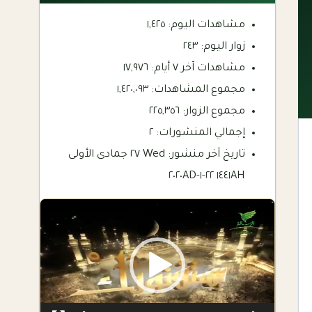
مشاهدات اليوم:
١,٤٢٥
زوار اليوم:
٢٤٣
مشاهدات آخر ٧ أيام:
١٧,٩٧٦
مجموع المشاهدات:
١,٤٢٠,٠٩٣
مجموع الزوار:
٢٢٥,٣٥٦
إجمالي المنشورات:
٢
تاريخ آخر منشور:
Wed ٢٧ جمادى الأولى
١٤٤١AH ٢٢-١-٢٠٢٠AD
Video
Player