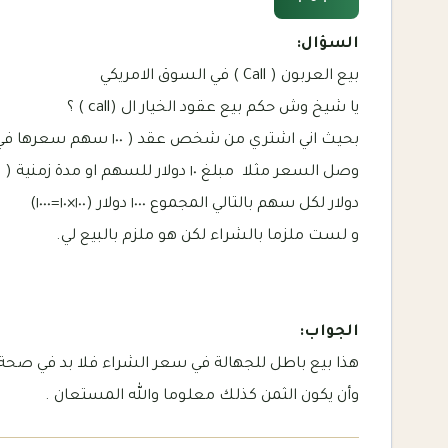
السؤال:
بيع العربون ( Call ) في السوق الامريكي
يا شيخ وش حكم بيع عقود الخيار ال (call ) ؟
دولار لكل سهم بالتالي المجموع ١٠٠٠ دولار (١٠٠×١٠=١٠٠٠)
و لست ملزما بالشراء لكن هو ملزم بالبيع لي.
الجواب:
هذا بيع باطل للجهالة في سعر الشراء فلا بد في صحة ا
وأن يكون الثمن كذلك معلوما والله المستعان .