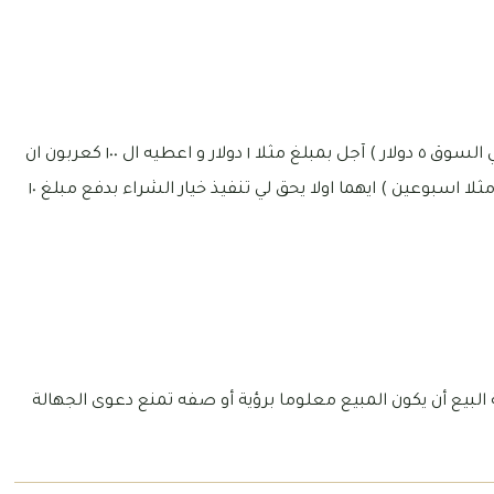
بحيث اني اشتري من شخص عقد ( ١٠٠ سهم سعرها في السوق ٥ دولار ) آجل بمبلغ مثلا ١ دولار و اعطيه ال ١٠٠ كعربون ان
وصل السعر مثلا مبلغ ١٠ دولار للسهم او مدة زمنية ( مثلا اسبوعين ) ايهما اولا يحق لي تنفيذ خيار الشراء بدفع مبلغ ١٠
لبيع أن يكون المبيع معلوما برؤية أو صفه تمنع دعوى الجهالة