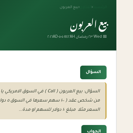
الرئيسية
‹
الفتاوى
‹
بيع العربون
بيع العربون
📅 Wed ٢٣ رمضان ١٤٤٢AH ٥-٥-٢٠٢١AD
السؤال
السعر مثلا مبلغ ١٠ دولار للسهم او مدة...
الجواب