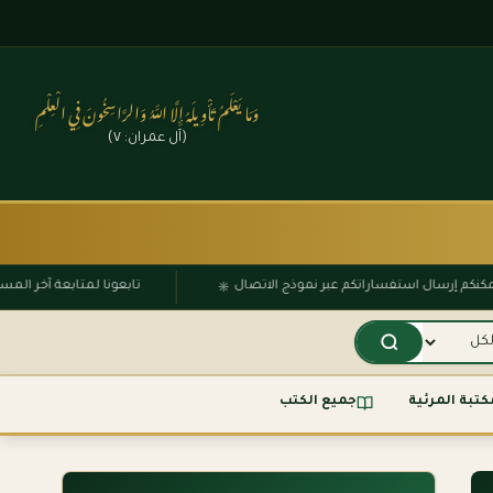
وَمَا يَعْلَمُ تَأْوِيلَهُ إِلَّا اللَّهُ وَالرَّاسِخُونَ فِي الْعِلْمِ
(آل عمران: ٧)
۞
يمكنكم إرسال استفساراتكم عبر نموذج الاتصال
تابعونا لمتابعة آخر 
كتبة المرئية
جميع الكتب