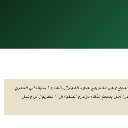
السؤال: بيع العربون ( Call ) في السوق الامريكي يا شيخ وش حكم بيع عقود الخيار ال (call ) ؟ بحيث اني اشتري
من شخص عقد ( ١٠٠ سهم سعرها في السوق ٥ دولار ) آجل بمبلغ مثلا ١ دولار و اعطيه ال ١٠٠ كعربون ان وصل