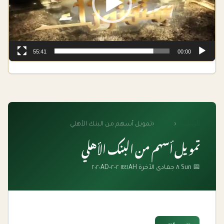
55:41
00:00
الرئيسية
‹
الفتاوى
‹
تمويل أسهم من البنك الأهلي
تمويل أسهم من البنك الأهلي
📅 Sun ٨ جمادى الآخرة ١٤٤١AH ٢-٢-٢٠٢٠AD