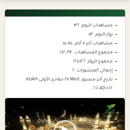
مشاهدات اليوم:
١٣٦
زوار اليوم:
٥٣
مشاهدات آخر ٧ أيام:
١٥,٠٧٥
مجموع المشاهدات:
١,٤٢٠,٣١٢
مجموع الزوار:
٢٢٥,٤٢٦
إجمالي المنشورات:
٢
تاريخ آخر منشور:
Wed ٢٧ جمادى الأولى ١٤٤١AH
٢٢-١-٢٠٢٠AD
Video
Player