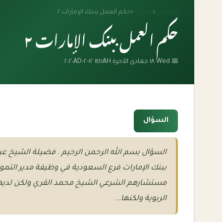
الرئيسية
‹
الفتاوى
‹
حكم العمل ببنك الإمارات ٢
حكم العمل ببنك الإمارات ٢
📅 Wed ١٨ جمادى الآخرة ١٤٤١AH ١٢-٢-٢٠٢٠AD
السؤال
السؤال بسم الله الرحمن الرحيم . فضيلة الشيخ عبد 
ببنك الإمارات فرع السعودية في وظيفة مدير التموي
مستشارهم الشرعي الشيخ محمد القري ولكن لديه
الربوية ولكنها...