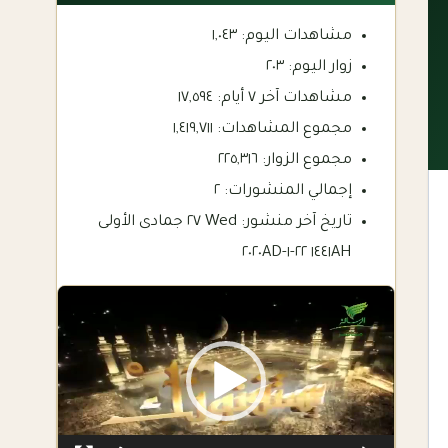
مشاهدات اليوم:
١,٠٤٣
زوار اليوم:
٢٠٣
مشاهدات آخر ٧ أيام:
١٧,٥٩٤
مجموع المشاهدات:
١,٤١٩,٧١١
مجموع الزوار:
٢٢٥,٣١٦
إجمالي المنشورات:
٢
تاريخ آخر منشور:
Wed ٢٧ جمادى الأولى
١٤٤١AH ٢٢-١-٢٠٢٠AD
Video
Player