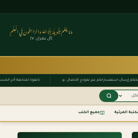
وَمَا يَعْلَمُ تَأْوِيلَهُ إِلَّا اللَّهُ وَالرَّاسِخُونَ فِي الْعِلْمِ
(آل عمران: ٧)
۞
يمكنكم إرسال استفساراتكم عبر نموذج الاتصال
تابعونا لمتابعة آخر ا
كتبة المرئية
جميع الكتب