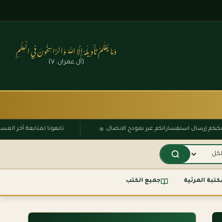
وَمَا يَعْلَمُ تَأْوِيلَهُ إِلَّا اللَّهُ وَالرَّاسِخُونَ فِي الْعِلْمِ
(آل عمران: ٧)
۞
يمكنكم إرسال استفساراتكم عبر نموذج الاتصال
تابعونا لمتابعة آخر 
كتبة المرئية
جميع الكتب