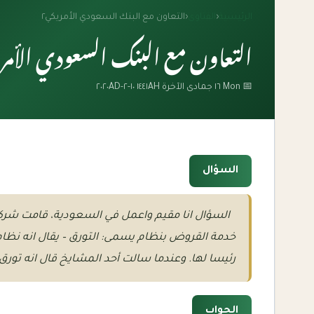
الرئيسية
‹
الفتاوى
‹
التعاون مع البنك السعودي الأمريكي٢
التعاون مع البنك السعودي الأمري
📅 Mon ١٦ جمادى الآخرة ١٤٤١AH ١٠-٢-٢٠٢٠AD
السؤال
السؤال انا مقيم واعمل في السعودية، قامت شركتنا
خدمة القروض بنظام يسمى: التورق – يقال انه نظام 
رئيسا لها. وعندما سالت أحد المشايخ قال انه تورق 
الجواب