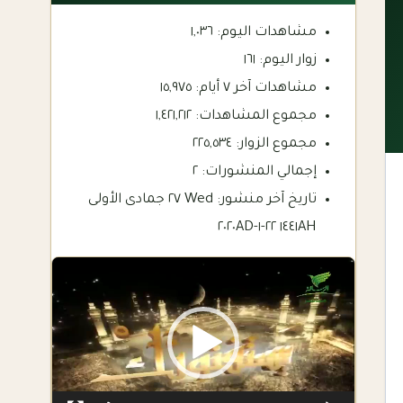
مشاهدات اليوم:
١,٠٣٦
زوار اليوم:
١٦١
مشاهدات آخر ٧ أيام:
١٥,٩٧٥
مجموع المشاهدات:
١,٤٢١,٢١٢
مجموع الزوار:
٢٢٥,٥٣٤
إجمالي المنشورات:
٢
تاريخ آخر منشور:
Wed ٢٧ جمادى الأولى
١٤٤١AH ٢٢-١-٢٠٢٠AD
Video
Player