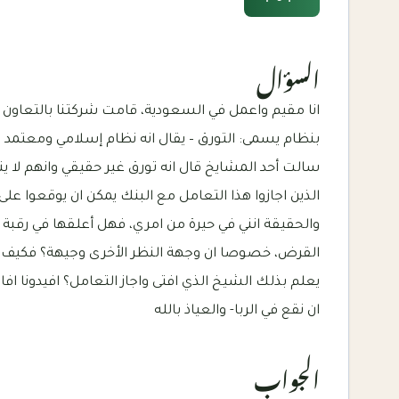
السؤال
انا مقيم واعمل في السعودية، قامت شركتنا بالتعاون 
بنظام يسمى: التورق – يقال انه نظام إسلامي ومعتمد من
سالت أحد المشايخ قال انه تورق غير حقيقي وانهم لا ي
الذين اجازوا هذا التعامل مع البنك يمكن ان يوقعوا عل
والحقيقة انني في حيرة من امري، فهل أعلقها في رقبة 
القرض، خصوصا ان وجهة النظر الأخرى وجيهة؟ فكيف ي
يعلم بذلك الشيخ الذي افتى واجاز التعامل؟ افيدونا افادك
ان نقع في الربا- والعياذ بالله
الجواب