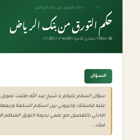
الرئيسية
‹
الفتاوى
‹
حكم التورق من بنك الرياض
حكم التورق من بنك الرياض
📅 Mon ٩ جمادى الآخرة ١٤٤١AH ٣-٢-٢٠٢٠AD
السؤال
سؤال السلام عليكم يا شيخ عبد الله طلبت تمويل
عليه فضيلتك وخيروني بين استلام السلعة وبيعها و
افادتي بالتفصيل مع علمي بحرمة التورق المنظم الا 
فيك...