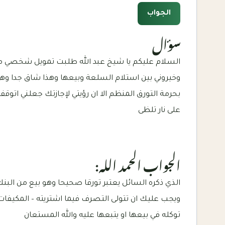
الجواب
سؤال
السلام عليكم يا شيخ عبد الله طلبت تمويل شخصي م
وخيروني بين استلام السلعة وبيعها وهذا شاق جدا وهي
بحرمة التورق المنظم الا ان رؤيتي لإجازتك جعلني اتوقف 
على نار تلظى
الجواب الحمد الله:
الذي ذكره السائل يعتبر تورقا صحيحا وهو بيع من البنك 
ويجب عليك ان تتولى التصرف فيما اشتريته – المكيفات
توكله في بيعها او يتبعها عليه والله المستعان