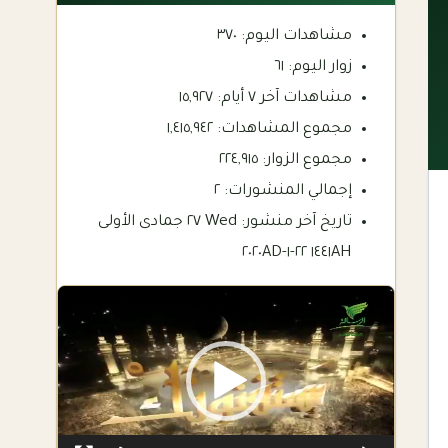
مشاهدات اليوم:
٣٧٠
زوار اليوم:
٦١
مشاهدات آخر ٧ أيام:
١٥,٩٢٧
مجموع المشاهدات:
١,٤١٥,٩٤٢
مجموع الزوار:
٢٢٤,٩١٥
إجمالي المنشورات:
٢
تاريخ آخر منشور:
Wed ٢٧ جمادى الأولى
١٤٤١AH ٢٢-١-٢٠٢٠AD
Video
Player