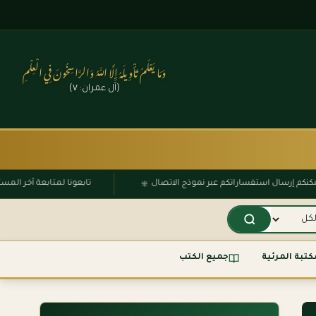
وَمَا يَعْلَمُ تَأْوِيلَهُ إِلَّا اللَّهُ وَالرَّاسِخُونَ فِي الْعِلْمِ
(آل عمران: ٧)
۞
يمكنكم إرسال استفساراتكم عبر نموذج الاتصال
تابعونا لمتابعة آخر 
كتبة المرئية
جميع الكتب