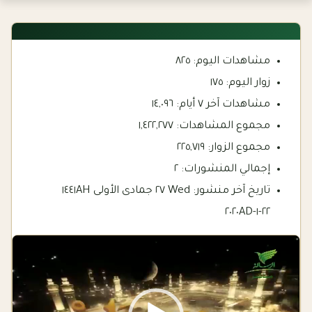
مشاهدات اليوم:
٨٢٥
زوار اليوم:
١٧٥
مشاهدات آخر ٧ أيام:
١٤,٠٩٦
مجموع المشاهدات:
١,٤٢٢,٢٧٧
مجموع الزوار:
٢٢٥,٧١٩
إجمالي المنشورات:
٢
تاريخ آخر منشور:
Wed ٢٧ جمادى الأولى ١٤٤١AH
٢٢-١-٢٠٢٠AD
Video
Player