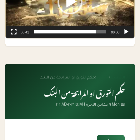
55:41
00:00
الرئيسية
‹
الفتاوى
‹
حكم التورق او المرابحة من البنك
حكم التورق او المرابحة من البنك
📅 Mon ٩ جمادى الآخرة ١٤٤١AH ٣-٢-٢٠٢٠AD