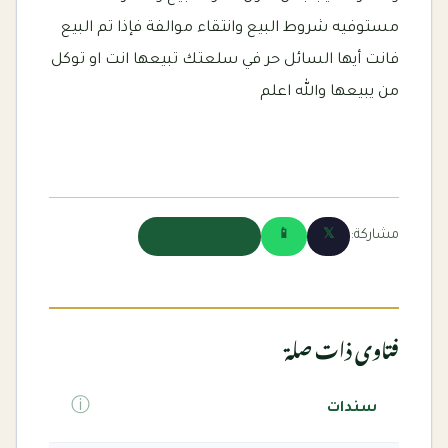
مستوفيه شروط البيع وانتقاء موالفة فإذا تم البيع
فانت أيها السائل حر في سلعتك تبيعها انت او توكل
من يبيعها والله اعلم
مشاركة:
𝕏
📱
🔗 نسخ الرابط
فتاوى ذات صلة
ⓘ
سندات