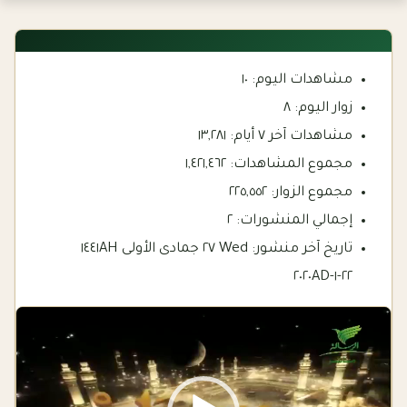
مشاهدات اليوم:
١٠
زوار اليوم:
٨
مشاهدات آخر ٧ أيام:
١٣,٢٨١
مجموع المشاهدات:
١,٤٢١,٤٦٢
مجموع الزوار:
٢٢٥,٥٥٢
إجمالي المنشورات:
٢
تاريخ آخر منشور:
Wed ٢٧ جمادى الأولى ١٤٤١AH
٢٢-١-٢٠٢٠AD
Video
Player