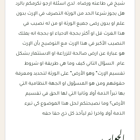
شيخ في طاعته ورضاه. لدي اسئلة ارجو تكرمكم بالرد
هل يجوز شرعا الحد من الورثة التصرف في الإرث بدون
علم او بدون رضى جميع الورثة او من له نصيب في
هذا الغرث قل او أكثر بحجة الاحياء او بحجة انه يملك
النصيب الأكبر في هذا الإرث مع التوضيح بأن الإرث
هو عبارة عن ارض صالحة للزراعة او الاستثمار بشكل
عام. السؤال الثاني كيف وما هي طريقة او شروط
تقسيم الإرث” وهو الأرض” على الورثة لتحديد ومعرفة
حقوقهم ومن هو المسؤول او الجهة النظامية التي
بها تبرأ الذمة أولا وثانيا التي لها الحق في تقسيم
الأرض؟ وما نصيحتكم لحل هذا الموضوع كي تبرء
الذمة أولا واخرا ثم ليأخذ كل ذي حقا حقه
الجواب