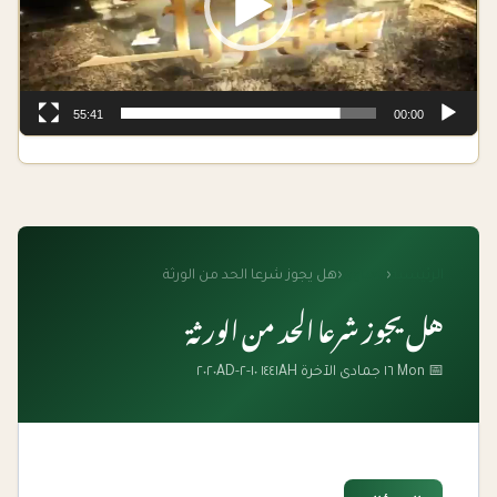
55:41
00:00
الرئيسية
‹
الفتاوى
‹
هل يجوز شرعا الحد من الورثة
هل يجوز شرعا الحد من الورثة
📅 Mon ١٦ جمادى الآخرة ١٤٤١AH ١٠-٢-٢٠٢٠AD