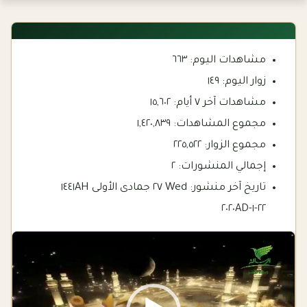
مشاهدات اليوم:
٦٦٣
زوار اليوم:
١٤٩
مشاهدات آخر ٧ أيام:
١٥,٦٠٢
مجموع المشاهدات:
١,٤٢٠,٨٣٩
مجموع الزوار:
٢٢٥,٥٢٢
إجمالي المنشورات:
٢
تاريخ آخر منشور:
Wed ٢٧ جمادى الأولى ١٤٤١AH
٢٢-١-٢٠٢٠AD
Video
Player