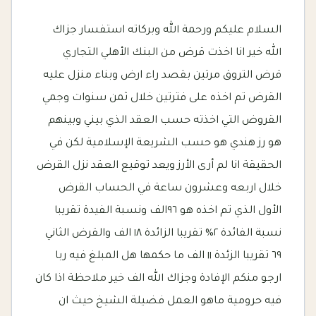
السلام عليكم ورحمة الله وبركاته استفسار جزاك
الله خير انا اخذت قرض من البنك الأهلي التجاري
قرض التروق مرتين بقصد راء ارض وبناء منزل عليه
القرض تم اخذه على فترتين خلال ثمن سنوات وجمي
القروض التي اخذته حسب العقد الذي بيني وبينهم
هو رز هندي هو حسب الشريعة الإسلامية لكن في
الحقيقة انا لم أرى الأرز ويعد توقيع العقد نزل القرض
خلال اربعه وعشرون ساعة في الحساب القرض
الأول الذي تم اخذه هو ٩٦الف ونسبة الفيدة تقريبا
نسبة الفائدة ٢% تقريبا الزائدة ١٨ الف والقرض الثاني
٦٩ تقريبا الزئدة ١١ الف ما حكمها هل المبلغ فيه ربا
ارجو منكم الإفادة وجزاك الله الف خير ملاحظة اذا كان
فيه حرومية ماهو العمل فضيلة الشيخ حيث ان