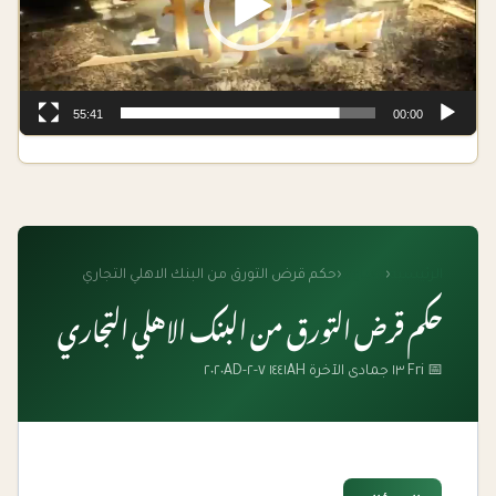
55:41
00:00
الرئيسية
‹
الفتاوى
‹
حكم قرض التورق من البنك الاهلي التجاري
حكم قرض التورق من البنك الاهلي التجاري
📅 Fri ١٣ جمادى الآخرة ١٤٤١AH ٧-٢-٢٠٢٠AD