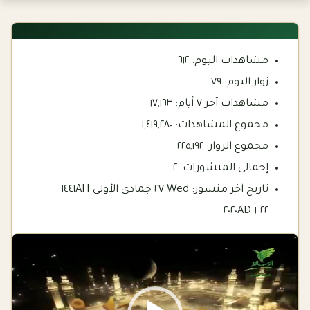
مشاهدات اليوم:
٦١٢
زوار اليوم:
٧٩
مشاهدات آخر ٧ أيام:
١٧,١٦٣
مجموع المشاهدات:
١,٤١٩,٢٨٠
مجموع الزوار:
٢٢٥,١٩٢
إجمالي المنشورات:
٢
تاريخ آخر منشور:
Wed ٢٧ جمادى الأولى ١٤٤١AH
٢٢-١-٢٠٢٠AD
Video
Player