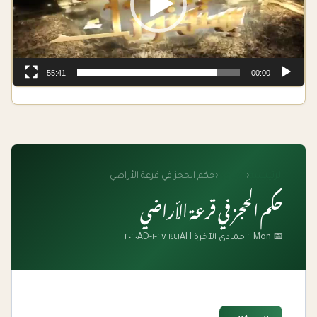
55:41
00:00
الرئيسية
‹
الفتاوى
‹
حكم الحجز في قرعة الأراضي
حكم الحجز في قرعة الأراضي
📅 Mon ٢ جمادى الآخرة ١٤٤١AH ٢٧-١-٢٠٢٠AD