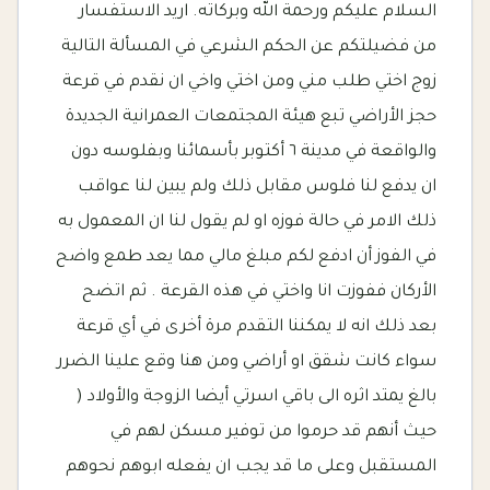
السلام عليكم ورحمة الله وبركاته. اريد الاستفسار
من فضيلتكم عن الحكم الشرعي في المسألة التالية
زوج اختي طلب مني ومن اختي واخي ان نقدم في قرعة
حجز الأراضي تبع هيئة المجتمعات العمرانية الجديدة
والواقعة في مدينة ٦ أكتوبر بأسمائنا وبفلوسه دون
ان يدفع لنا فلوس مقابل ذلك ولم يبين لنا عواقب
ذلك الامر في حالة فوزه او لم يقول لنا ان المعمول به
في الفوز أن ادفع لكم مبلغ مالي مما يعد طمع واضح
الأركان ففوزت انا واختي في هذه القرعة . ثم اتضح
بعد ذلك انه لا يمكننا التقدم مرة أخرى في أي قرعة
سواء كانت شقق او أراضي ومن هنا وقع علينا الضرر
بالغ يمتد اثره الى باقي اسرتي أيضا الزوجة والأولاد (
حيث أنهم قد حرموا من توفير مسكن لهم في
المستقبل وعلى ما قد يجب ان يفعله ابوهم نحوهم