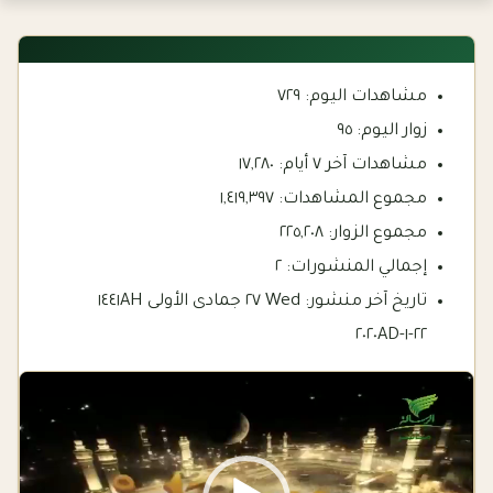
مشاهدات اليوم:
٧٢٩
زوار اليوم:
٩٥
مشاهدات آخر ٧ أيام:
١٧,٢٨٠
مجموع المشاهدات:
١,٤١٩,٣٩٧
مجموع الزوار:
٢٢٥,٢٠٨
إجمالي المنشورات:
٢
تاريخ آخر منشور:
Wed ٢٧ جمادى الأولى ١٤٤١AH
٢٢-١-٢٠٢٠AD
Video
Player