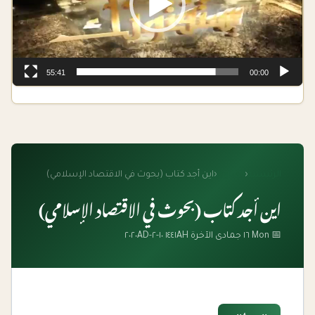
55:41
00:00
الرئيسية
‹
الفتاوى
‹
اين أجد كتاب (بحوث في الاقتصاد الإسلامي)
اين أجد كتاب (بحوث في الاقتصاد الإسلامي)
📅 Mon ١٦ جمادى الآخرة ١٤٤١AH ١٠-٢-٢٠٢٠AD