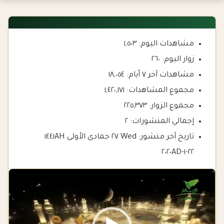
مشاهدات اليوم:
١,٥٠٣
زوار اليوم:
٢٦٠
مشاهدات آخر ٧ أيام:
١٨,٠٥٤
مجموع المشاهدات:
١,٤٢٠,١٧١
مجموع الزوار:
٢٢٥,٣٧٣
إجمالي المنشورات:
٢
تاريخ آخر منشور:
Wed ٢٧ جمادى الأولى ١٤٤١AH
٢٢-١-٢٠٢٠AD
Video
Player