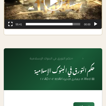
55:41
00:00
الرئيسية
‹
الفتاوى
‹
حكم التورق في البنوك الإسلامية
حكم التورق في البنوك الإسلامية
📅 Wed ١٨ جمادى الآخرة ١٤٤١AH ١٢-٢-٢٠٢٠AD