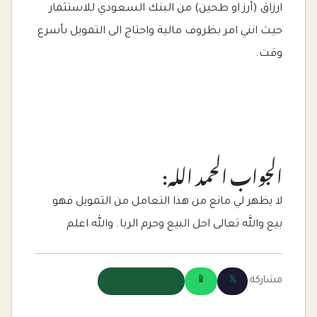
ارزاق (أرز او طحين) من البنك السعودي للاستثمار
حيث انني امر بظروف مالية واحتاج الى التمويل بأسرع
وقت.
الجواب الحمد الله:
لا يظهر لي مانع من هذا التعامل من التمويل فهو
بيع والله تعالى احل البيع وحرم الربا. والله اعلم
مشاركة:
𝕏
📱
🔗 نسخ الرابط