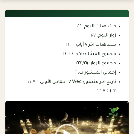
مشاهدات اليوم:
٥٦٩
زوار اليوم:
١٠٧
مشاهدات آخر ٧ أيام:
١٦,١٢٦
مجموع المشاهدات:
١,٤١٦,١٤١
مجموع الزوار:
٢٢٤,٩٦١
إجمالي المنشورات:
٢
تاريخ آخر منشور:
Wed ٢٧ جمادى الأولى ١٤٤١AH
٢٢-١-٢٠٢٠AD
Video
Player