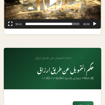
55:41
00:00
الرئيسية
‹
الفتاوى
‹
حكم التمويل عن طريق ارزاق
حكم التمويل عن طريق ارزاق
📅 Mon ٩ جمادى الآخرة ١٤٤١AH ٣-٢-٢٠٢٠AD