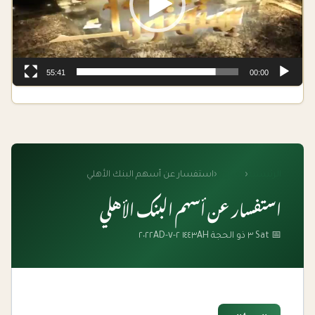
55:41
00:00
الرئيسية
‹
الفتاوى
‹
استفسار عن أسهم البنك الأهلي
استفسار عن أسهم البنك الأهلي
📅 Sat ٣ ذو الحجة ١٤٤٣AH ٢-٧-٢٠٢٢AD