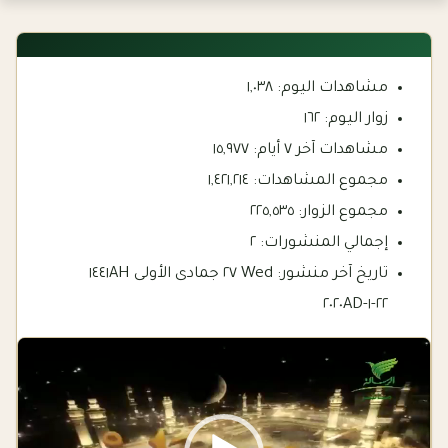
مشاهدات اليوم:
١,٠٣٨
زوار اليوم:
١٦٢
مشاهدات آخر ٧ أيام:
١٥,٩٧٧
مجموع المشاهدات:
١,٤٢١,٢١٤
مجموع الزوار:
٢٢٥,٥٣٥
إجمالي المنشورات:
٢
تاريخ آخر منشور:
Wed ٢٧ جمادى الأولى ١٤٤١AH
٢٢-١-٢٠٢٠AD
Video
Player