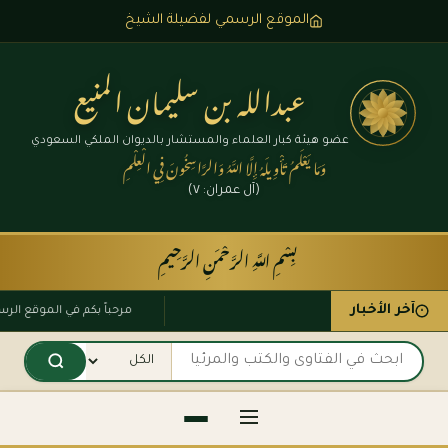
الموقع الرسمي لفضيلة الشيخ
عبدالله بن سليمان المنيع
عضو هيئة كبار العلماء والمستشار بالديوان الملكي السعودي
وَمَا يَعْلَمُ تَأْوِيلَهُ إِلَّا اللَّهُ وَالرَّاسِخُونَ فِي الْعِلْمِ
(آل عمران: ٧)
بِسْمِ اللَّهِ الرَّحْمَنِ الرَّحِيمِ
آخر الأخبار
مرحباً بكم في الموقع ا