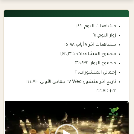
مشاهدات اليوم:
١٤٩
زوار اليوم:
٦١
مشاهدات آخر ٧ أيام:
١٥,٠٨٨
مجموع المشاهدات:
١,٤٢٠,٣٢٥
مجموع الزوار:
٢٢٥,٤٣٤
إجمالي المنشورات:
٢
تاريخ آخر منشور:
Wed ٢٧ جمادى الأولى ١٤٤١AH
٢٢-١-٢٠٢٠AD
Video
Player